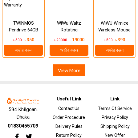
TWINMOS
WiWu Waltz
WiWU Wimice
Pendrive 64GB
Rotating
Wireless Mouse
10x Speed USB
Keyboard Backlit
WM107 Dual-
৳ 350
৳ 19000
৳ 390
৳ 500
৳ 20000
৳ 500
3.2 FX3CGBM- -5
Keys
Mode
অর্ডার করুন
অর্ডার করুন
অর্ডার করুন
Years
Replacement
Warranty
View More
Useful Link
Link
Contact Us
Terms Of Service
594 Khilgoan,
Dhaka
Order Procedure
Privacy Policy
01830455709
Delivery Rules
Shipping Policy
Return Policy
New Offer