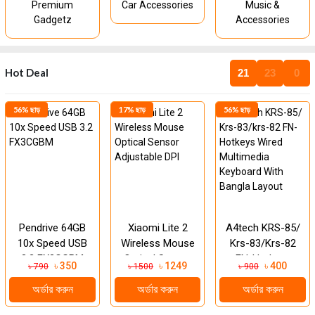
Premium
Car Accessories
Music &
Gadgetz
Accessories
Hot Deal
21
22
59
56% ছাড়
17% ছাড়
56% ছাড়
Pendrive 64GB
Xiaomi Lite 2
A4tech KRS-85/
10x Speed USB
Wireless Mouse
Krs-83/krs-82
3.2 FX3CGBM
Optical Sensor
FN-Hotkeys
৳ 350
৳ 1249
৳ 400
৳ 790
৳ 1500
৳ 900
Adjustable DPI
Wired Multimedia
অর্ডার করুন
অর্ডার করুন
অর্ডার করুন
Keyboard With
Bangla La...